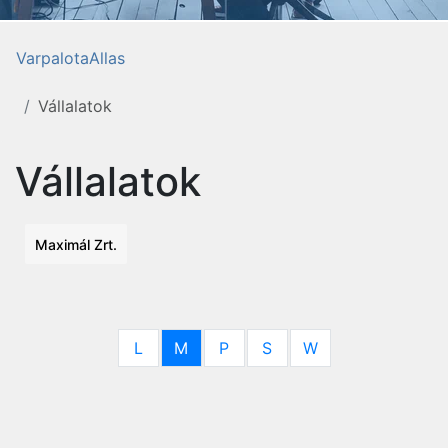
VarpalotaAllas
Vállalatok
Vállalatok
Maximál Zrt.
L
M
P
S
W