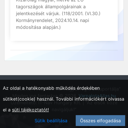
tagországok állampolgárainak a
jelentkezését várjuk. (118/2001. (VI.30.)
Kormányrendelet, 2024.10.14. napi
módosítása alapján.)
Az oldal a hatékonyabb működés érdekében
"Várpalota, Veszprém vármegyei régió állásportálja"
Minden jog fentartva © 2026.
VarpalotaAllas.hu
sütiket(cookie) használ. További információkért olvassa
Üzemeltető: IT-Nav Hungary Kft. | "Az elsők közé
navigáljuk!"
el a
süti tájékoztatót!
Sütik beállítása
Összes elfogadása