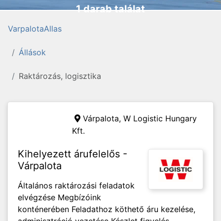
1 darab találat
VarpalotaAllas
Állások
Raktározás, logisztika
Várpalota,
W Logistic Hungary
Kft.
Kihelyezett árufelelős -
Várpalota
Általános raktározási feladatok
elvégzése Megbízóink
konténerében Feladathoz köthető áru kezelése,