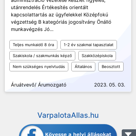
adminisztráció vezetése Készlet figyelés,
utánrendelés Értékesítés orientált
kapcsolattartás az ügyfelekkel Középfokú
végzettség B kategóriás jogosítvány Önálló
munkavégzés Jó...
Teljes munkaidő 8 óra
1-2 év szakmai tapasztalat
Szakiskola / szakmunkás képző
Szakközépiskola
Nem szükséges nyelvtudás
Általános
Beosztott
Áruátvevő/ Árumozgató
2023. 05. 03.
VarpalotaAllas.hu