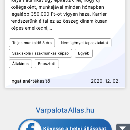
folyamatainkat úgy építettük fel, hogy új
kollégaként, munkájával minden hónapban
legalább 350.000 Ft-ot vigyen haza. Karrier
rendszerünk által ez az összeg dinamikusan
képes emelkedni,...
Teljes munkaidő 8 óra
Nem igényel tapasztalatot
Szakiskola / szakmunkás képző
Egyéb
Általános
Beosztott
Ingatlanértékesítő
2020. 12. 02.
VarpalotaAllas.hu