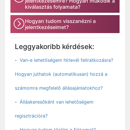
jelentkezésemre? Hogyan működik a
kiválasztás folyamata?
Hogyan tudom visszanézni a
jelentkezéseimet?
Leggyakoribb kérdések:
Van-e lehetőségem hírlevél feliratkozásra?
Hogyan juthatok (automatikusan) hozzá a
számomra megfelelő állásajánlatokhoz?
Álláskeresőként van lehetőségem
regisztrációra?
Hogyan tudom törölni a fiókomat?