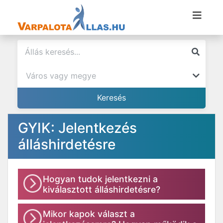
GYIK: Jelentkezés
álláshirdetésre
Hogyan tudok jelentkezni a
kiválasztott álláshirdetésre?
Mikor kapok választ a